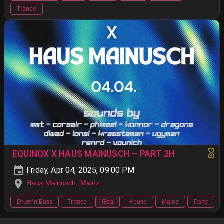
Trance
EQUINOX X HAUS MAINUSCH – PART 2H
Friday, Apr 04, 2025, 09:00 PM
Haus Mainusch, Mainz
Drum’n’Bass
Trance
Goa
House
Mainz
Party