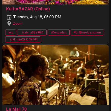
KulturBAZAR (Online)
Tuesday, Aug 18, 06:00 PM
Zoom
fwz
_icalv_a68ef694
Wiesbaden
Für Einzelpersonen
_ical_b2e2911397d6
Le Mali 70