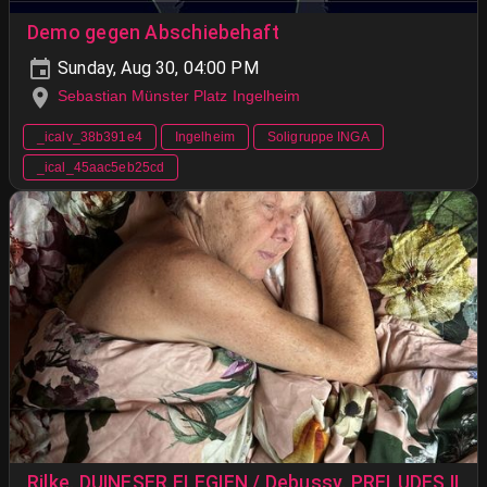
Demo gegen Abschiebehaft
Sunday, Aug 30, 04:00 PM
Sebastian Münster Platz Ingelheim
_icalv_38b391e4
Ingelheim
Soligruppe INGA
_ical_45aac5eb25cd
Rilke. DUINESER ELEGIEN / Debussy. PRELUDES II