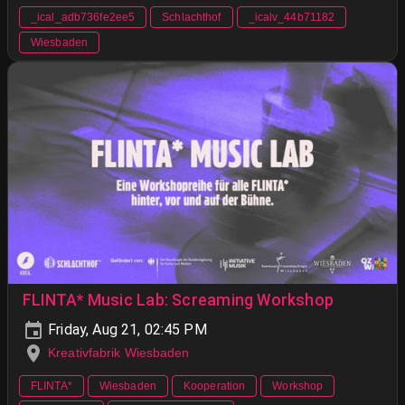
_ical_adb736fe2ee5
Schlachthof
_icalv_44b71182
Wiesbaden
FLINTA* Music Lab: Screaming Workshop
Friday, Aug 21, 02:45 PM
Kreativfabrik Wiesbaden
FLINTA*
Wiesbaden
Kooperation
Workshop