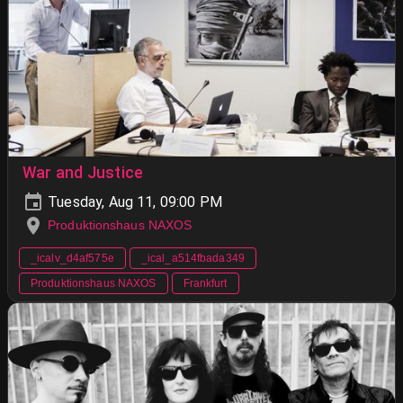
War and Justice
Tuesday, Aug 11, 09:00 PM
Produktionshaus NAXOS
_icalv_d4af575e
_ical_a514fbada349
Produktionshaus NAXOS
Frankfurt