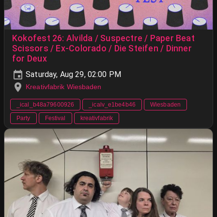
Kokofest 26: Alvilda / Suspectre / Paper Beat
Scissors / Ex-Colorado / Die Steifen / Dinner
for Deux
Saturday, Aug 29, 02:00 PM
Kreativfabrik Wiesbaden
_ical_b48a79600926
_icalv_e1be4b46
Wiesbaden
Party
Festival
kreativfabrik