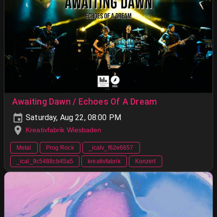
Awaiting Dawn / Echoes Of A Dream
Saturday, Aug 22, 08:00 PM
Kreativfabrik Wiesbaden
Metal
Prog Rock
_icalv_f62e6657
_ical_9c5488cb45a5
kreativfabrik
Konzert