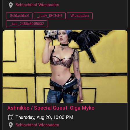
Schlachthof Wiesbaden
Schlachthof
_icalv_f043cf4f
Wiesbaden
_ical_2456c8005032
Ashnikko / Special Guest: Olga Myko
Thursday, Aug 20, 10:00 PM
Schlachthof Wiesbaden