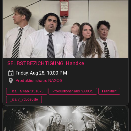
SELBSTBEZICHTIGUNG. Handke
Friday, Aug 28, 10:00 PM
Produktionshaus NAXOS
_ical_f74ab7351075
Produktionshaus NAXOS
Frankfurt
_icalv_7d5ce0de