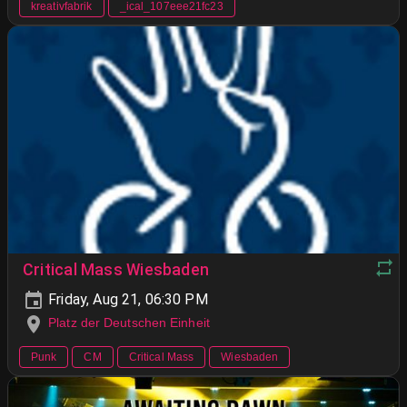
kreativfabrik
_ical_107eee21fc23
Critical Mass Wiesbaden
Friday, Aug 21, 06:30 PM
Platz der Deutschen Einheit
Punk
CM
Critical Mass
Wiesbaden