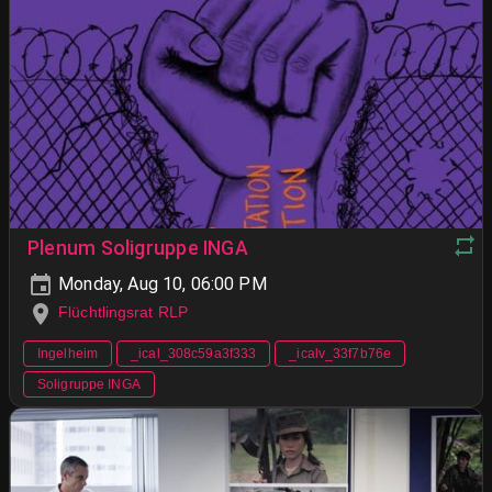
Plenum Soligruppe INGA
Monday, Aug 10, 06:00 PM
Flüchtlingsrat RLP
Ingelheim
_ical_308c59a3f333
_icalv_33f7b76e
Soligruppe INGA