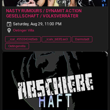
NASTY RUMOURS / DYNAMIT ACTION
GESELLSCHAFT / VOLKSVERRÄTER
Saturday, Aug 29, 11:00 PM
Oetinger Villa
_ical_45533434d5eb
_icalv_b83f1ae3
Darmstadt
Oetingervilla