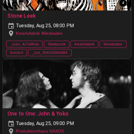
Stone Leek
Tuesday, Aug 25, 08:00 PM
Kreativfabrik Wiesbaden
_icalv_4c7e96da
Skatepunk
kreativfabrik
Wiesbaden
Konzert
_ical_36442b9ddd64
One to One: John & Yoko
Tuesday, Aug 25, 09:00 PM
Produktionshaus NAXOS