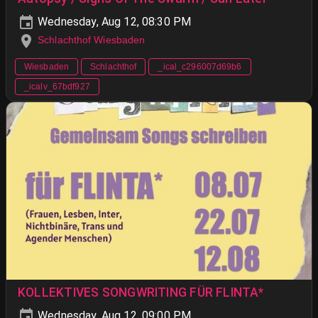
Wednesday, Aug 12, 08:30 PM
Schlachthof Wiesbaden
Wiesbaden
Schlachthof
_ical_c296007d69b6
_icalv_67bdf927
KOLLEKTIVES SONGWRITING FÜR FLINTA*
Wednesday, Aug 12, 09:00 PM