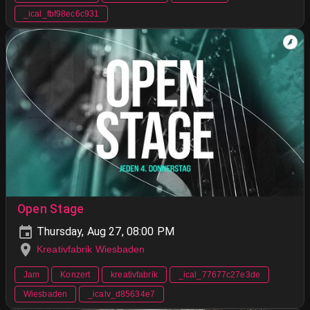
_ical_fbf98ec6c931
Open Stage
Thursday, Aug 27, 08:00 PM
Kreativfabrik Wiesbaden
Jam
Konzert
kreativfabrik
_ical_77677c27e3de
Wiesbaden
_icalv_d85634e7