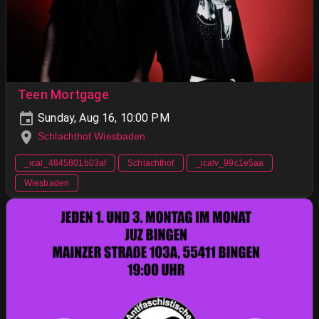
Teen Mortgage
Sunday, Aug 16, 10:00 PM
Schlachthof Wiesbaden
_ical_4845801b03af
Schlachthof
_icalv_99c1e5aa
Wiesbaden