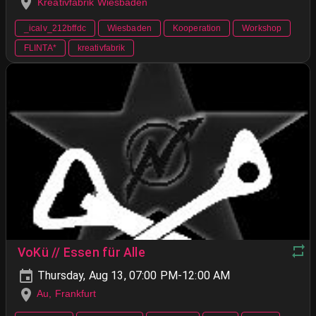
Kreativfabrik Wiesbaden
_icalv_212bffdc
Wiesbaden
Kooperation
Workshop
FLINTA*
kreativfabrik
VoKü // Essen für Alle
Thursday, Aug 13, 07:00 PM-12:00 AM
Au, Frankfurt