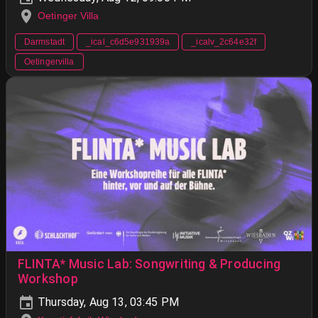
Oetinger Villa
Darmstadt
_ical_c6d5e931939a
_icalv_2c64e32f
Oetingervilla
FLINTA* Music Lab: Songwriting & Producing
Workshop
Thursday, Aug 13, 03:45 PM