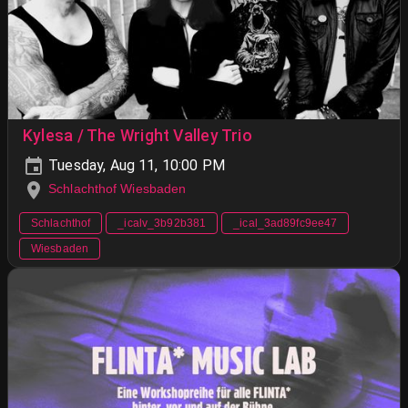
Kylesa / The Wright Valley Trio
Tuesday, Aug 11, 10:00 PM
Schlachthof Wiesbaden
Schlachthof
_icalv_3b92b381
_ical_3ad89fc9ee47
Wiesbaden