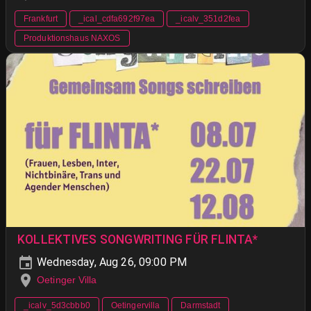
Frankfurt
_ical_cdfa692f97ea
_icalv_351d2fea
Produktionshaus NAXOS
KOLLEKTIVES SONGWRITING FÜR FLINTA*
Wednesday, Aug 26, 09:00 PM
Oetinger Villa
_icalv_5d3cbbb0
Oetingervilla
Darmstadt