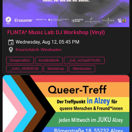
FLINTA* Music Lab: DJ Workshop (Vinyl)
Wednesday, Aug 12, 05:45 PM
Kreativfabrik Wiesbaden
Kooperation
kreativfabrik
_ical_ec5aa974cf3c
_icalv_4546352b
Workshop
Wiesbaden