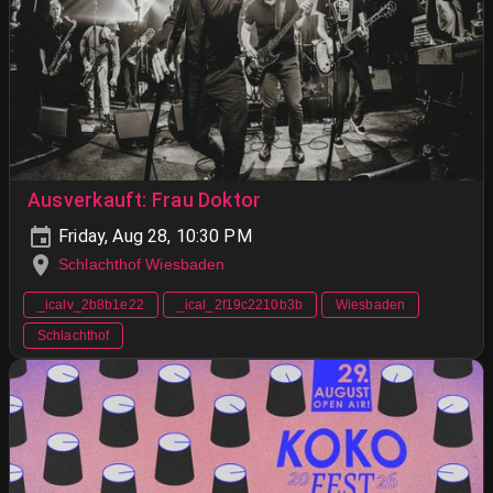
Ausverkauft: Frau Doktor
Friday, Aug 28, 10:30 PM
Schlachthof Wiesbaden
_icalv_2b8b1e22
_ical_2f19c2210b3b
Wiesbaden
Schlachthof