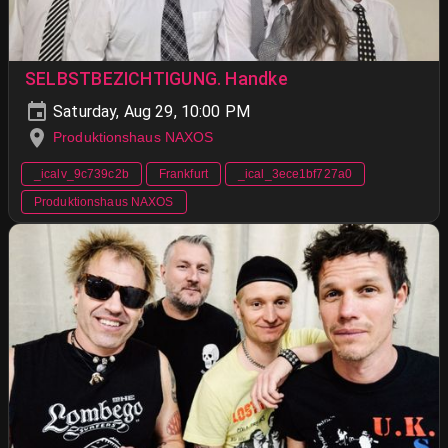
SELBSTBEZICHTIGUNG. Handke
Saturday, Aug 29, 10:00 PM
Produktionshaus NAXOS
_icalv_9c739c2b
Frankfurt
_ical_3ece1bf727a0
Produktionshaus NAXOS