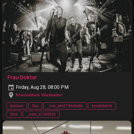
Frau Doktor
Friday, Aug 28, 08:00 PM
Kreativfabrik Wiesbaden
Konzert
Ska
_ical_a6a1746e6a6b
kreativfabrik
Soul
_icalv_b716561b