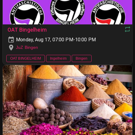
OAT Bingelheim
Monday, Aug 17, 07:00 PM-10:00 PM
JuZ Bingen
OAT BINGELHEIM
Ingelheim
Bingen