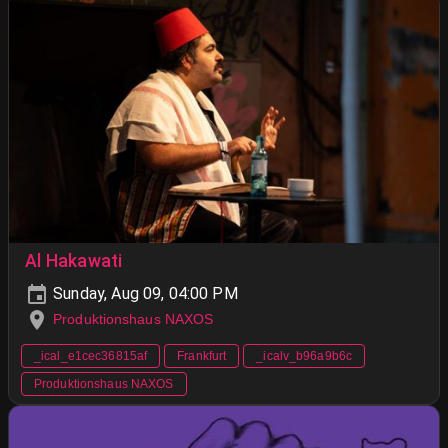
Al Hakawati
Sunday, Aug 09, 04:00 PM
Produktionshaus NAXOS
_ical_e1cec36815af
Frankfurt
_icalv_b96a9b6c
Produktionshaus NAXOS