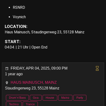
RSNRD
Voynich
LOCATION:
Haus Mainusch, Staudingerweg 23, 55128 Mainz
START:
04.04. | 21 Uhr | Open End
FRIDAY, APR 04, 2025, 09:00 PM
1 year ago
HAUS MAINUSCH, MAINZ
Staudingerweg 23, 55128 Mainz
Drum’n’Bass
Goa
House
Mainz
Party
Techno
Trance