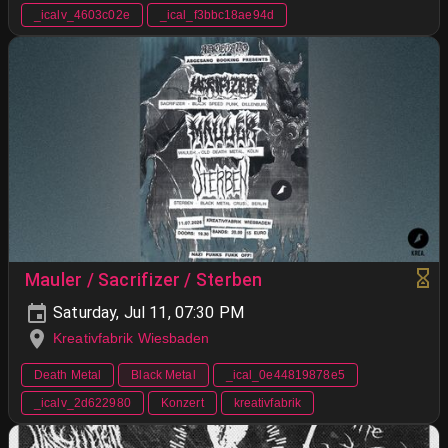
_icalv_4603c02e
_ical_f3bbc18ae94d
Mauler / Sacrifizer / Sterben
Saturday, Jul 11, 07:30 PM
Kreativfabrik Wiesbaden
Death Metal
Black Metal
_ical_0e44819878e5
_icalv_2d622980
Konzert
kreativfabrik