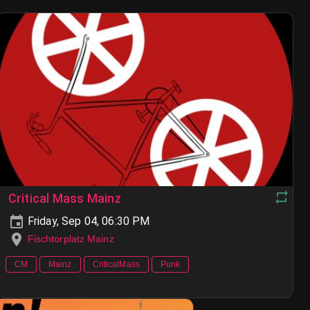
Critical Mass Mainz
Friday, Sep 04, 06:30 PM
Fischtorplatz Mainz
CM
Mainz
CriticalMass
Punk