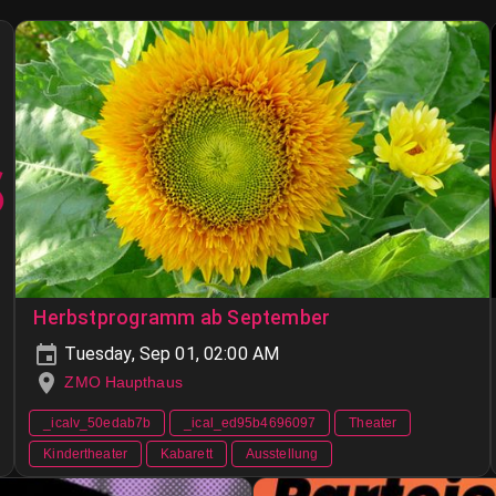
Herbstprogramm ab September
Tuesday, Sep 01, 02:00 AM
ZMO Haupthaus
_icalv_50edab7b
_ical_ed95b4696097
Theater
Kindertheater
Kabarett
Ausstellung