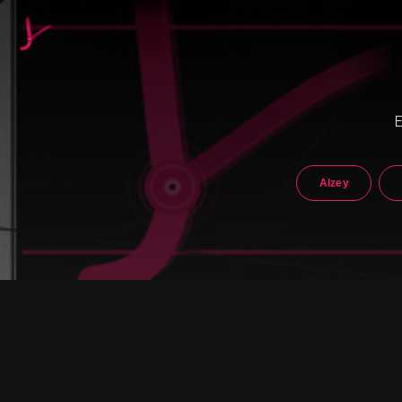
E
Alzey