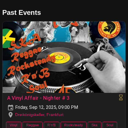
Past Events
A Vinyl Affair - Nighter # 3
Friday, Sep 12, 2025, 09:00 PM
Dreikönigskeller, Frankfurt
Vinyl
Reggae
R'n'B
Rocksteady
Ska
Soul