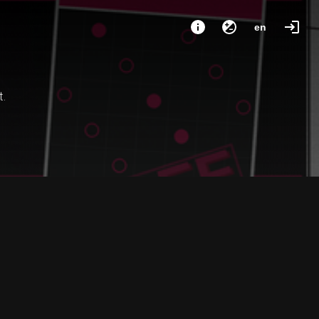
en
t.