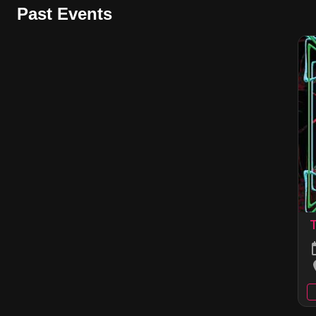
Past Events
T