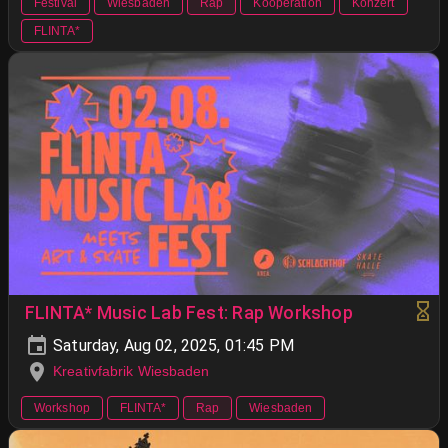
Festival
Wiesbaden
Rap
Kooperation
Konzert
FLINTA*
FLINTA* Music Lab Fest: Rap Workshop
Saturday, Aug 02, 2025, 01:45 PM
Kreativfabrik Wiesbaden
Workshop
FLINTA*
Rap
Wiesbaden