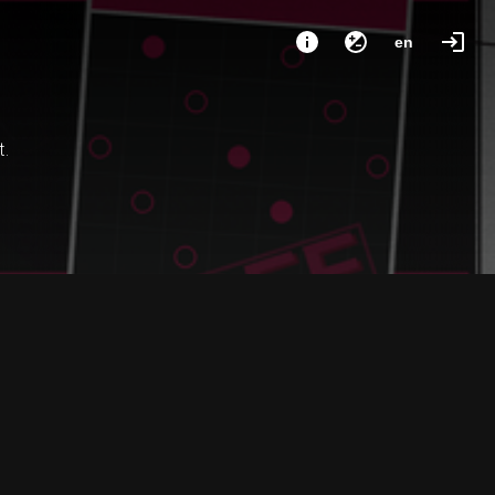
en
t.