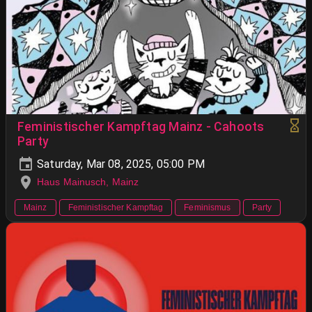
Feministischer Kampftag Mainz - Cahoots
Party
Saturday, Mar 08, 2025, 05:00 PM
Haus Mainusch, Mainz
Mainz
Feministischer Kampftag
Feminismus
Party