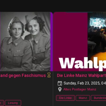
tand gegen Faschismus
Die Linke Mainz Wahlpar
Sunday, Feb 23, 2025, 0
Altes Postlager Mainz
Die Linke
Mainz
Bundest
e
Lesung