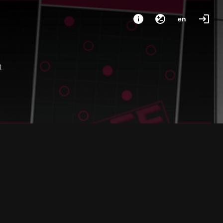
en
t.