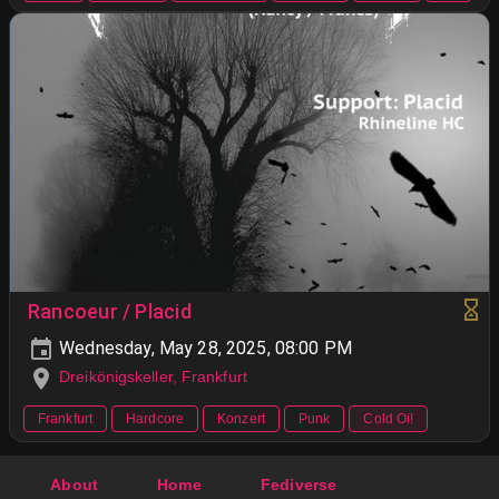
Rancoeur / Placid
Wednesday, May 28, 2025, 08:00 PM
Dreikönigskeller, Frankfurt
Frankfurt
Hardcore
Konzert
Punk
Cold Oi!
About
Home
Fediverse