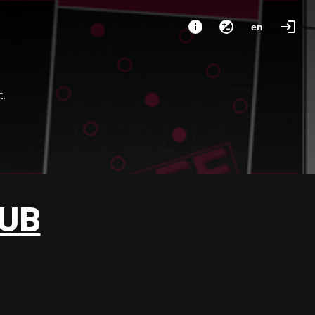
en
t.
UB