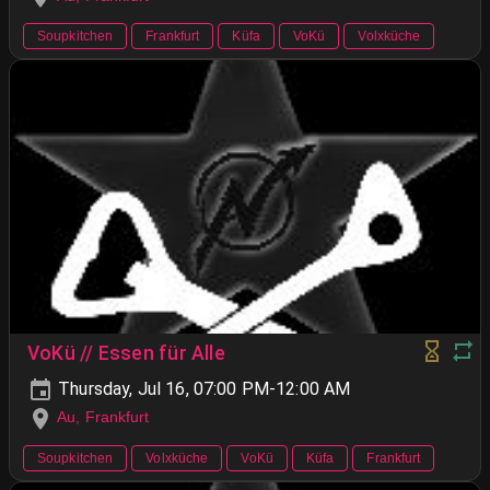
Soupkitchen
Frankfurt
Küfa
VoKü
Volxküche
VoKü // Essen für Alle
Thursday, Jul 16, 07:00 PM-12:00 AM
Au, Frankfurt
Soupkitchen
Volxküche
VoKü
Küfa
Frankfurt