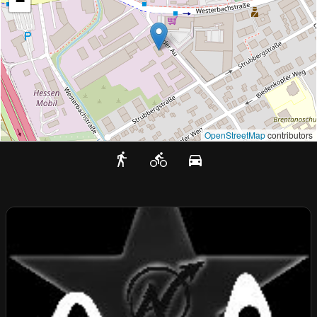
−
OpenStreetMap
contributors