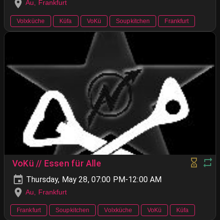
Au, Frankfurt
Volxküche
Küfa
VoKü
Soupkitchen
Frankfurt
VoKü // Essen für Alle
Thursday, May 28, 07:00 PM-12:00 AM
Au, Frankfurt
Frankfurt
Soupkitchen
Volxküche
VoKü
Küfa