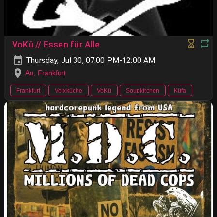
VoKü // Essen für Alle
Thursday, Jul 30, 07:00 PM-12:00 AM
Au, Frankfurt
Frankfurt
Volxküche
VoKü
Soupkitchen
Küfa