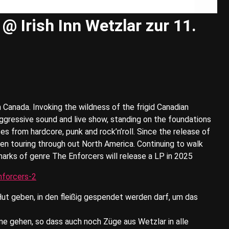
@ Irish Inn Wetzlar zur 11.
Canada. Invoking the wildness of the frigid Canadian
ggressive sound and live show, standing on the foundations
ences from hardcore, punk and rock’n’roll. Since the release of
en touring through out North America. Continuing to walk
lmarks of genre The Enforcers will release a LP in 2025
nforcers-2
Hut geben, in den fleißig gespendet werden darf, um das
e gehen, so dass auch noch Züge aus Wetzlar in alle