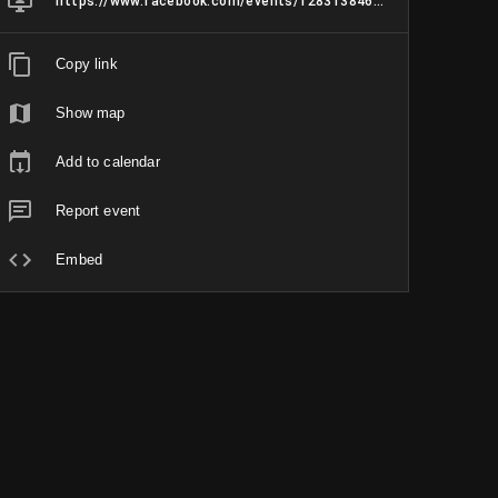
https://www.facebook.com/events/1283138466247485
Copy link
Show map
Add to calendar
Report event
Embed