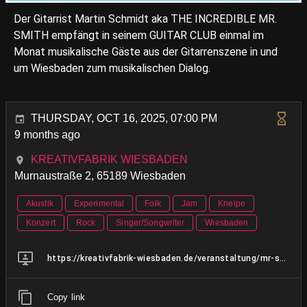
Der Gitarrist Martin Schmidt aka THE INCREDIBLE MR.
SMITH empfängt in seinem GUITAR CLUB einmal im
Monat musikalische Gäste aus der Gitarrenszene in und
um Wiesbaden zum musikalischen Dialog.
THURSDAY, OCT 16, 2025, 07:00 PM
9 months ago
KREATIVFABRIK WIESBADEN
Murnaustraße 2, 65189 Wiesbaden
Akustik
Experimental
Folk
Jam
Kneipe
Konzert
Rock
Singer/Songwriter
Wiesbaden
https://kreativfabrik-wiesbaden.de/veranstaltung/mr-smiths-guitar-club-7/
Copy link