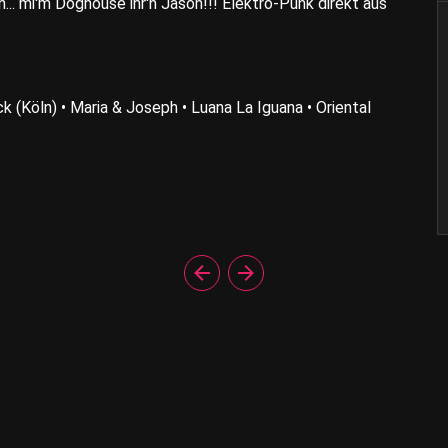
. mi'm Doghouse ihr'n Jason!!! Elektro-Punk direkt aus
(Köln) • Maria & Joseph • Luana La Iguana • Oriental