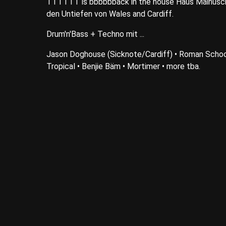
TTTTTT is bbbbbback in the house Haus Mainusch..
den Untiefen von Wales and Cardiff.
Drum'n'Bass + Techno mit ...
Jason Doghouse (Sicknote/Cardiff) • Roman Schock 
Tropical • Benjie Bäm • Mortimer • more tba.