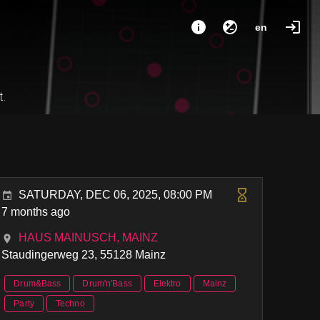
en
t.
SATURDAY, DEC 06, 2025, 08:00 PM
7 months ago
HAUS MAINUSCH, MAINZ
Staudingerweg 23, 55128 Mainz
Drum&Bass
Drum'n'Bass
Elektro
Mainz
Party
Techno