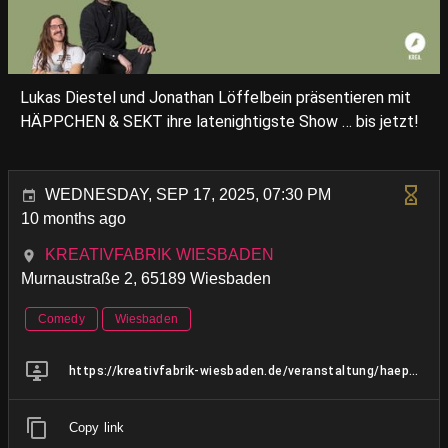
Lukas Diestel und Jonathan Löffelbein präsentieren mit
HÄPPCHEN & SEKT ihre latenightigste Show … bis jetzt!
WEDNESDAY, SEP 17, 2025, 07:30 PM
10 months ago
KREATIVFABRIK WIESBADEN
Murnaustraße 2, 65189 Wiesbaden
Comedy
Wiesbaden
https://kreativfabrik-wiesbaden.de/veranstaltung/haeppchen-sekt-jonathan-loeffelbein-und-lukas-diestel/
Copy link