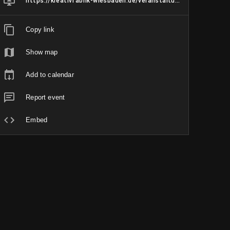
https://kreativfabrik-wiesbaden.de/veranstaltung/global-beats/
Copy link
Show map
Add to calendar
Report event
Embed