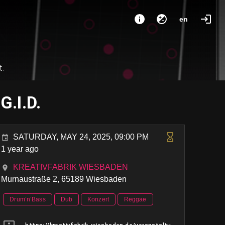
en
t.
G.I.D.
SATURDAY, MAY 24, 2025, 09:00 PM
1 year ago
KREATIVFABRIK WIESBADEN
Murnaustraße 2, 65189 Wiesbaden
Drum’n’Bass
Dub
Konzert
Reggae