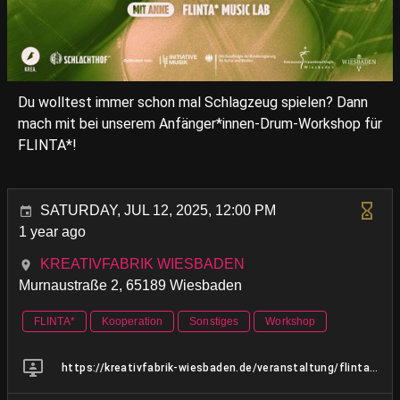
Du wolltest immer schon mal Schlagzeug spielen? Dann
mach mit bei unserem Anfänger*innen-Drum-Workshop für
FLINTA*!
SATURDAY, JUL 12, 2025, 12:00 PM
1 year ago
KREATIVFABRIK WIESBADEN
Murnaustraße 2, 65189 Wiesbaden
FLINTA*
Kooperation
Sonstiges
Workshop
https://kreativfabrik-wiesbaden.de/veranstaltung/flinta-music-lab-drum-workshop/