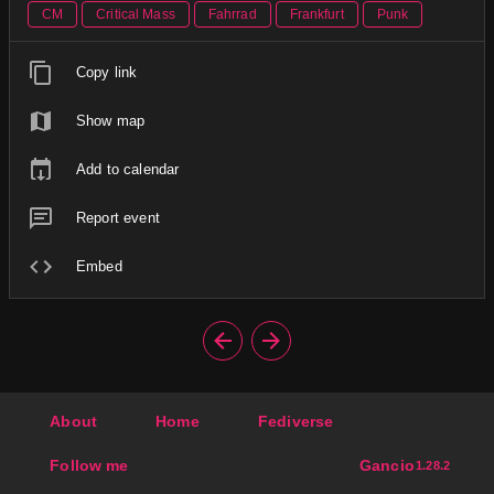
CM
Critical Mass
Fahrrad
Frankfurt
Punk
Copy link
Show map
Add to calendar
Report event
Embed
About
Home
Fediverse
Follow me
Gancio
1.28.2